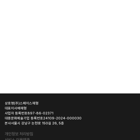
상호명
(주)스페이스재형
대표이사
배재형
사업자 등록번호
897-86-02371
대중문화예술기업 등록번호
24109-2024-000030
본사
서울시 강남구 논현로 150길 26, 5층
개인정보 처리방침
서비스 이용약관