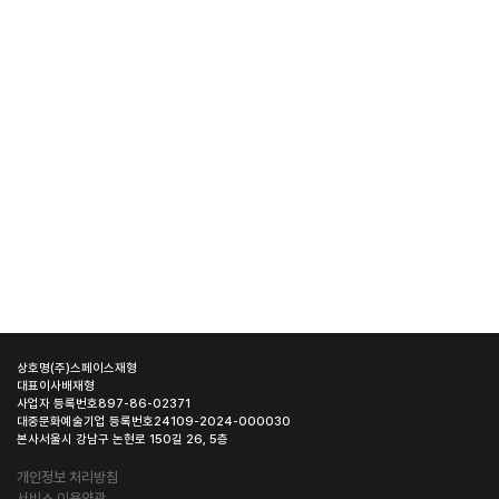
상호명
(주)스페이스재형
대표이사
배재형
사업자 등록번호
897-86-02371
대중문화예술기업 등록번호
24109-2024-000030
본사
서울시 강남구 논현로 150길 26, 5층
개인정보 처리방침
서비스 이용약관