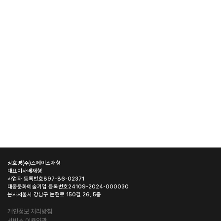
상호명
(주)스페이스재형
대표이사
배재형
사업자 등록번호
897-86-02371
대중문화예술기업 등록번호
24109-2024-000030
본사
서울시 강남구 논현로 150길 26, 5층
개인정보 처리방침
서비스 이용약관