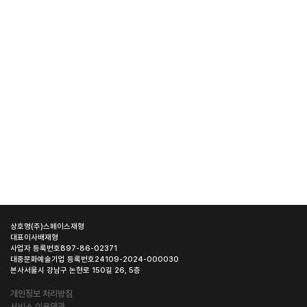
상호명
(주)스페이스재형
대표이사
배재형
사업자 등록번호
897-86-02371
대중문화예술기업 등록번호
24109-2024-000030
본사
서울시 강남구 논현로 150길 26, 5층
개인정보 처리방침
서비스 이용약관