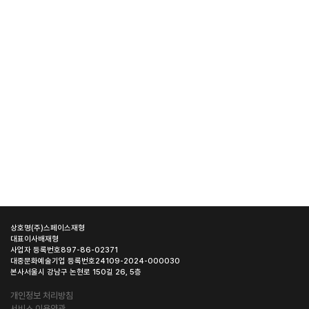
상호명
(주)스페이스재형
대표이사
배재형
사업자 등록번호
897-86-02371
대중문화예술기업 등록번호
24109-2024-000030
본사
서울시 강남구 논현로 150길 26, 5층
개인정보 처리방침
서비스 이용약관