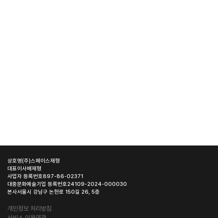
상호명
(주)스페이스재형
대표이사
배재형
사업자 등록번호
897-86-02371
대중문화예술기업 등록번호
24109-2024-000030
본사
서울시 강남구 논현로 150길 26, 5층
개인정보 처리방침
서비스 이용약관