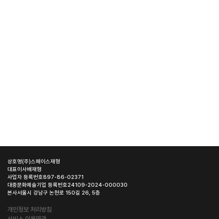
상호명
(주)스페이스재형
대표이사
배재형
사업자 등록번호
897-86-02371
대중문화예술기업 등록번호
24109-2024-000030
본사
서울시 강남구 논현로 150길 26, 5층
개인정보 처리방침
서비스 이용약관