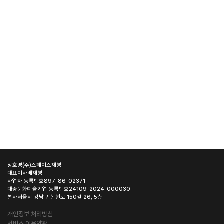
상호명
(주)스페이스재형
대표이사
배재형
사업자 등록번호
897-86-02371
대중문화예술기업 등록번호
24109-2024-000030
본사
서울시 강남구 논현로 150길 26, 5층
개인정보 처리방침
서비스 이용약관