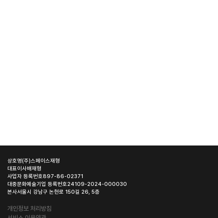
상호명
(주)스페이스재형
대표이사
배재형
사업자 등록번호
897-86-02371
대중문화예술기업 등록번호
24109-2024-000030
본사
서울시 강남구 논현로 150길 26, 5층
개인정보 처리방침
서비스 이용약관