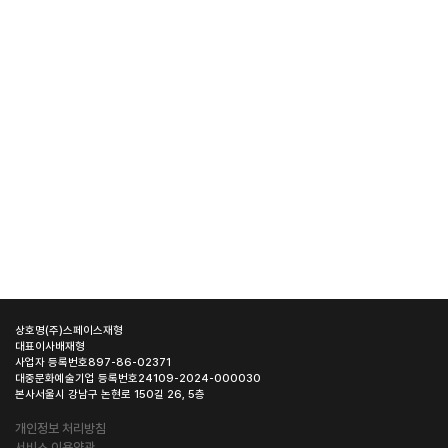
상호명
(주)스페이스재형
대표이사
배재형
사업자 등록번호
897-86-02371
대중문화예술기업 등록번호
24109-2024-000030
본사
서울시 강남구 논현로 150길 26, 5층
개인정보 처리방침
서비스 이용약관