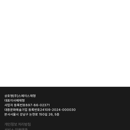
상호명
(주)스페이스재형
대표이사
배재형
사업자 등록번호
897-86-02371
대중문화예술기업 등록번호
24109-2024-000030
본사
서울시 강남구 논현로 150길 26, 5층
개인정보 처리방침
서비스 이용약관