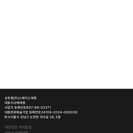
상호명
(주)스페이스재형
대표이사
배재형
사업자 등록번호
897-86-02371
대중문화예술기업 등록번호
24109-2024-000030
본사
서울시 강남구 논현로 150길 26, 5층
개인정보 처리방침
서비스 이용약관