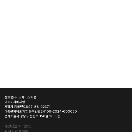
상호명
(주)스페이스재형
대표이사
배재형
사업자 등록번호
897-86-02371
대중문화예술기업 등록번호
24109-2024-000030
본사
서울시 강남구 논현로 150길 26, 5층
개인정보 처리방침
서비스 이용약관