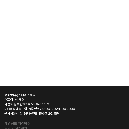
상호명
(주)스페이스재형
대표이사
배재형
사업자 등록번호
897-86-02371
대중문화예술기업 등록번호
24109-2024-000030
본사
서울시 강남구 논현로 150길 26, 5층
개인정보 처리방침
서비스 이용약관