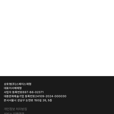
상호명
(주)스페이스재형
대표이사
배재형
사업자 등록번호
897-86-02371
대중문화예술기업 등록번호
24109-2024-000030
본사
서울시 강남구 논현로 150길 26, 5층
개인정보 처리방침
서비스 이용약관