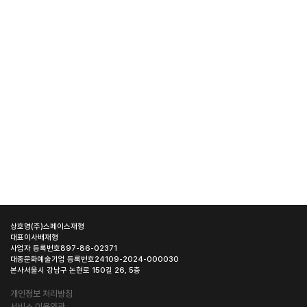
상호명
(주)스페이스재형
대표이사
배재형
사업자 등록번호
897-86-02371
대중문화예술기업 등록번호
24109-2024-000030
본사
서울시 강남구 논현로 150길 26, 5층
개인정보 처리방침
서비스 이용약관