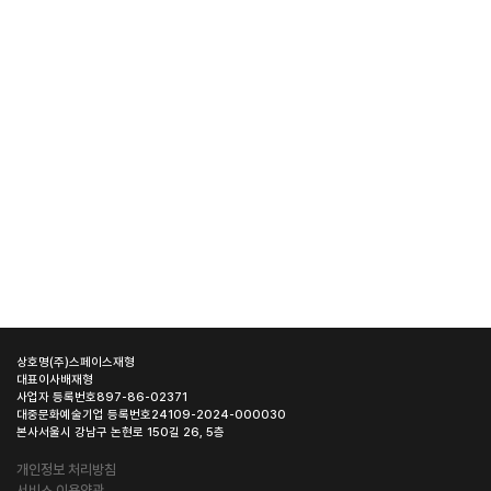
상호명
(주)스페이스재형
대표이사
배재형
사업자 등록번호
897-86-02371
대중문화예술기업 등록번호
24109-2024-000030
본사
서울시 강남구 논현로 150길 26, 5층
개인정보 처리방침
서비스 이용약관