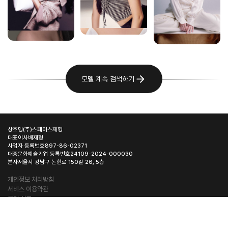
모델 계속 검색하기
상호명
(주)스페이스재형
대표이사
배재형
사업자 등록번호
897-86-02371
대중문화예술기업 등록번호
24109-2024-000030
본사
서울시 강남구 논현로 150길 26, 5층
개인정보 처리방침
서비스 이용약관
문제 신고
© 2026 AiMO. All rights reserved
@aimo__official