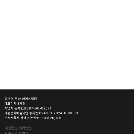
상호명
(주)스페이스재형
대표이사
배재형
사업자 등록번호
897-86-02371
대중문화예술기업 등록번호
24109-2024-000030
본사
서울시 강남구 논현로 150길 26, 5층
개인정보 처리방침
서비스 이용약관